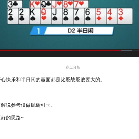
赛点分析
开心快乐和半日闲的赢面都是比屡战屡败要大的。
下解说参考仅做抛砖引玉。
好的思路~