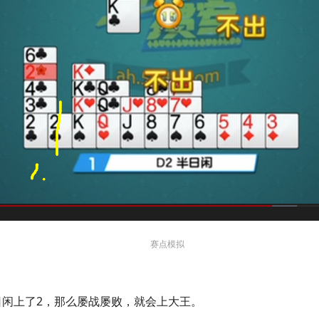
赛点模拟
闲上了2，那么屡战屡败，就会上大王。